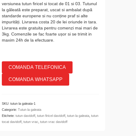
versiunea tutun firicel si tocat de 01 si 03. Tutunul
la găleată este preparat, uscat si ambalat după
standarde europene si nu conține praf si alte
impurități. Livrarea costa 20 de lei oriunde in tara.
Livrarea este gratuita pentru comenzi mai mari de
3kg. Comenzile se fac foarte ușor si se trimit in
maxim 24h de la efectuare.
COMANDA TELEFONICA
COMANDA WHATSAPP
SKU:
tutun la galeata-1
Categorie:
Tutun la galeata
Etichete:
tutun davidoff
,
tutun firicel davidoff
,
tutun la galeata
,
tutun
tocat davidoff
,
tutun vrac
,
tutun vrac davidoff