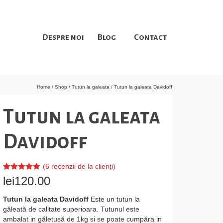
Despre noi
Blog
Contact
Home
/
Shop
/
Tutun la galeata
/
Tutun la galeata Davidoff
Tutun la galeata
Davidoff
(
6
recenzii de la clienți)
Evaluat la
6
lei
120.00
5.00
din 5 pe
baza a
evaluări de
Tutun la galeata Davidoff
Este un tutun la
la clienți
găleată de calitate superioara. Tutunul este
ambalat in găletușă de 1kg si se poate cumpăra in