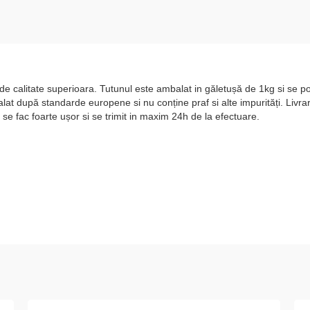
de calitate superioara. Tutunul este ambalat in găletușă de 1kg si se po
alat după standarde europene si nu conține praf si alte impurități. Livrar
e fac foarte ușor si se trimit in maxim 24h de la efectuare.