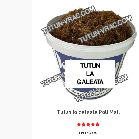
Tutun la galeata Pall Mall
Evaluat la
lei
120.00
5.00
din 5