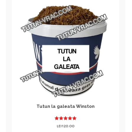
Tutun la galeata Winston
Evaluat la
lei
120.00
5.00
din 5