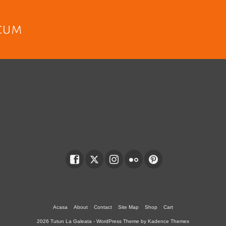
acum
Acasa
About
Contact
Site Map
Shop
Cart
2026 Tutun La Galeata - WordPress Theme by
Kadence Themes