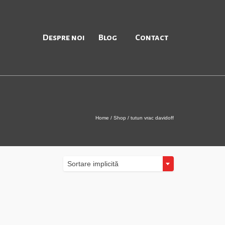
Despre noi
Blog
Contact
Home
/
Shop
/
tutun vrac davidoff
Sortare implicită