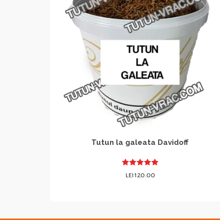
Tutun la galeata Davidoff
Evaluat la
lei
120.00
5.00
din 5
COMANDA WHATSAPP