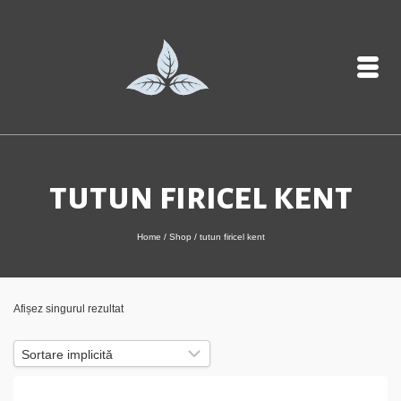
tutun firicel kent
Home
/
Shop
/
tutun firicel kent
Afișez singurul rezultat