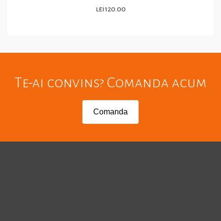
Evaluat la
lei
120.00
5.00
din 5
COMANDA WHATSAPP
Te-ai convins? Comanda acum
Comanda